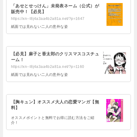
「あせとせっけん」未発表ネーム（公式）が
販売中！【必見】
https://xn--l8j4a3aa4b2a81a.net/?p=1647
紙面では見れない二人の意外な姿
【必見】麻子と香太郎のクリスマスコスチュ
ーム！
https://xn--l8j4a3aa4b2a81a.net/?p=1160
紙面では見れない二人の意外な姿
【胸キュン】オススメ大人の恋愛マンガ【無
料】
オススメポイントと無料でお得に読む方法をご紹
介！